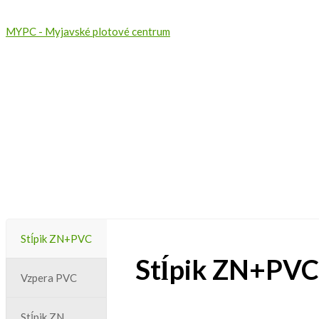
MYPC - Myjavské plotové centrum
Stĺpiky
Stĺpik ZN+PVC
Stĺpik ZN+PVC
Vzpera PVC
Stĺpik ZN