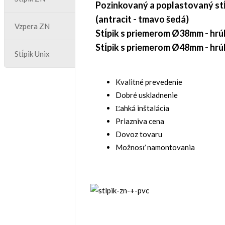
Pozinkovaný a poplastovaný stĺ
(antracit - tmavo šedá)
Vzpera ZN
Stĺpik s priemerom Ø38mm - hr
Stĺpik s priemerom Ø48mm - hr
Stĺpik Unix
Kvalitné prevedenie
Dobré uskladnenie
Ľahká inštalácia
Priazniva cena
Dovoz tovaru
Možnosť namontovania