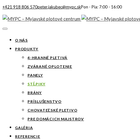
+421 918 806 570
peter.jakubec@mypc.sk
Pon - Pia: 7:00 - 16:00
O NÁS
PRODUKTY
4-HRANNÉ PLETIVÁ
ZVÁRANÉ OPLOTENIE
PANELY
STĹPIKY
BRÁNY
PRÍSLUŠENSTVO
CHOVATEĽSKÉ PLETIVO
PRE DOMÁCICH MAJSTROV
GALÉRIA
REFERENCIE